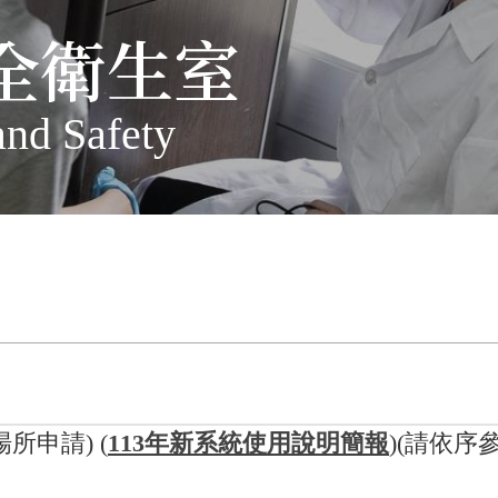
全衛生室
and Safety
所申請) (
113年新系統使用說明簡報
)(請依序