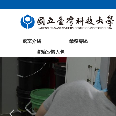
跳
到
主
要
內
容
處室介紹
業務專區
區
塊
實驗室懶人包