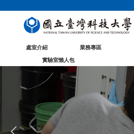
跳
到
主
要
內
容
處室介紹
業務專區
區
塊
實驗室懶人包