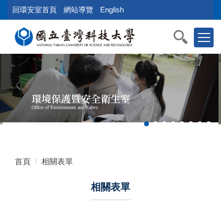
跳
回環安室首頁
網站導覽
English
到
主
要
內
容
區
塊
環境保護暨安全衛生室
Office of Environment and Safety
首頁
相關表單
相關表單