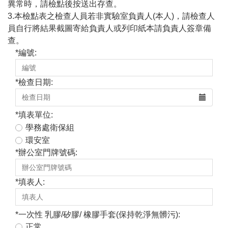
異常時，請檢點後按送出存查。
3.本檢點表之檢查人員若非實驗室負責人(本人)，請檢查人
員自行將結果截圖寄給負責人或列印紙本請負責人簽章備
查。
*
編號:
*
檢查日期:
*
填表單位:
學務處衛保組
環安室
*
辦公室門牌號碼:
*
填表人:
*
一次性 乳膠/矽膠/ 橡膠手套(保持乾淨無髒污):
正常