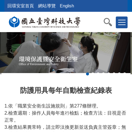
跳
回環安室首頁
網站導覽
English
到
主
要
內
容
區
塊
環境保護暨安全衛生室
Office of Environment and Safety
防護用具每年自動檢查紀錄表
1.依「職業安全衛生設施規則」第277條辦理。
2.檢查週期：操作人員每年進行檢點；檢查方法：目視是否
正常。
3.檢查結果異常時，請立即汰換更新並送負責主管簽章；無