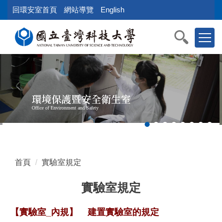
跳
回環安室首頁
網站導覽
English
到
主
要
內
容
區
塊
環境保護暨安全衛生室
Office of Environment and Safety
首頁
實驗室規定
實驗室規定
【實驗室_內規】
建置實驗室的規定