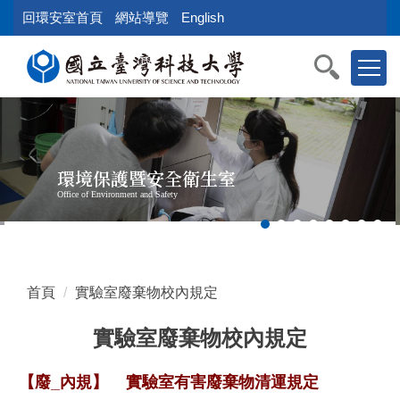
跳
回環安室首頁
網站導覽
English
到
主
要
內
容
區
塊
環境保護暨安全衛生室
Office of Environment and Safety
首頁
實驗室廢棄物校內規定
實驗室廢棄物校內規定
【廢_內規】
實驗室有害廢棄物清運規定