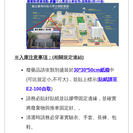
※入庫注意事項：
(
相關規定連結
)
廢藥品請依類別盛裝於
30*30*50cm紙箱
中
(可比規定小,不可大)，並貼上標示(
貼紙請至
E2-100自取
)
請務必貼好貼紙並以膠帶固定邊緣，並確實
將廢棄物與推車固定好。。
清運時請務必穿著實驗衣、手套、長褲、包
鞋。