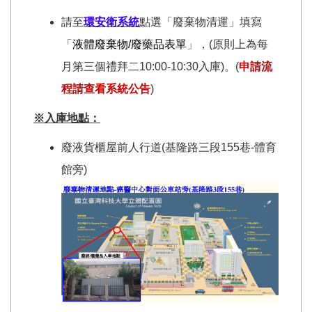
請至
環安衛系統
點選「廢棄物清運」填寫
「
液體廢棄物/廢藥品表單
」，(原則上為每
月第三個禮拜二10:00-10:30入庫)。(
申請流
程請查看系統公告
)
※入庫地
點：
廢液貨櫃屋前人行道(基隆路三段155巷-體育
館旁)