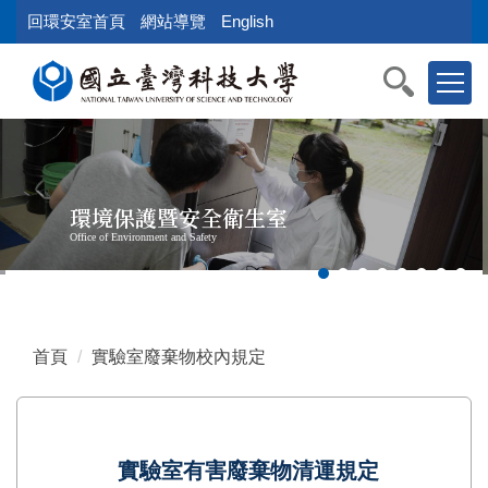
跳
回環安室首頁
網站導覽
English
到
主
要
內
容
區
塊
環境保護暨安全衛生室
Office of Environment and Safety
首頁
實驗室廢棄物校內規定
實驗室有害廢棄物清運規定