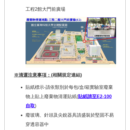
工程2館大門前廣場
※
清運注意事項：
(
相關
規定連結
)
貼紙標示-請依類別於每包/盒/箱實驗室廢棄
物上貼上廢棄物清運貼紙(
貼紙請至E2-100
自取
)
廢玻璃、針頭及尖銳器具請盛裝於堅固不易
穿透容器中