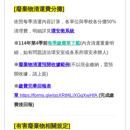
[廢棄物清運費分攤]
依照每季清運內容計算，各單位與學校各分攤50%
清理費，明細詳見
環安衛系統
※114年第4季前
每季繳費單下載
(內含清運重量明
細，如有問題請洽環安室或各系所環安承辦人)
※
廢棄物清運預開收據範例
(不以現金繳納，需預
開收據，請上簽)
※
繳費完畢回報表
單
https://forms.gle/qoXRtf4LiXGqXwHfA
(完成繳
費後回報)
[有害廢棄物相關規定]