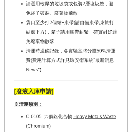
請選用較厚的垃圾袋或包裝2層垃圾袋，避
免袋子破裂、廢棄物飛散
袋口至少打2個結+束帶(請自備束帶,束於打
結處下方)，箱子請用膠帶封緊，確實封好避
免廢棄物散落
清運時過磅記錄，各實驗室將分攤50%清運
費(
費用計算方式詳見環安衛系統"最新消息
News"
)
[廢液入庫申請]
※清運類別：
C-0105 六價鉻化合物
Heavy Metals Waste
(Chromium
)