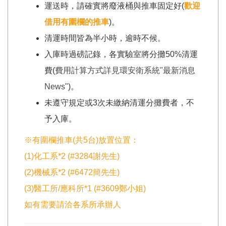
運送時，請確實將廢液桶與推車固定好(
歡迎
借用有圍欄的推車
)。
清運時間皆為半小時，逾時不候。
入庫時過磅記錄，各實驗室將分攤50%清運
費(
費用計算方式詳見環安衛系統"最新消息
News"
)。
未遵守規定或3次未繳納清運分攤費者，不
予入庫。
※有圍欄推車(共5台)放置位置：
(1)化工系*2 (#3284謝先生)
(2)機械系*2 (#6472簡先生)
(3)醫工所/應科所*1 (#3609鄭小姐)
如有需要請洽各系所承辦人