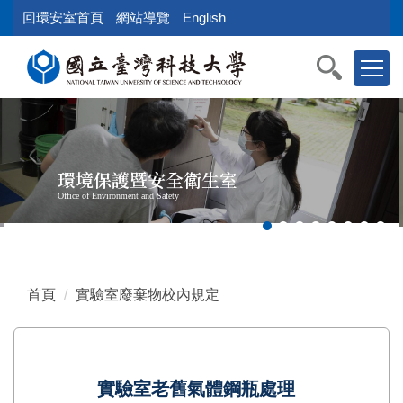
跳
回環安室首頁
網站導覽
English
到
主
要
內
容
區
塊
環境保護暨安全衛生室
Office of Environment and Safety
首頁
實驗室廢棄物校內規定
實驗室老舊氣體鋼瓶處理