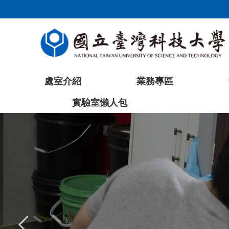
跳
到
主
要
內
容
處室介紹
業務專區
區
塊
實驗室懶人包