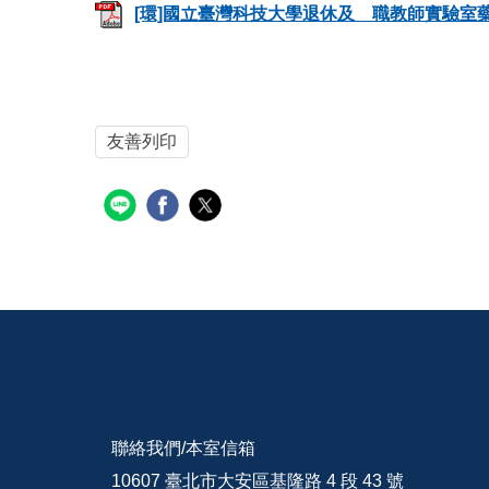
[環]國立臺灣科技大學退休及離職教師實驗室藥品清
友善列印
聯絡我們/
本室信箱
10607 臺北市大安區基隆路 4 段 43 號