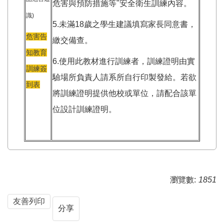
危害與預防措施等"安全衛生訓練內容。
識)
5.未滿18歲之學生建議填寫家長同意書，
危害告
繳交備查。
知教育
6.使用此教材進行訓練者，訓練證明由實
訓練簽
驗場所負責人請系所自行印製發給。若欲
到表
將訓練證明提供他校或單位，請配合該單
位設計訓練證明。
瀏覽數:
1851
友善列印
分享