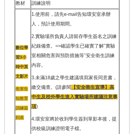
教材
訓練說明
1.使用前，請先e-mail告知環安室承辦
人，預計使用期間。
2.實驗場所負責人請留存學生簽名之訓練
紀錄備查。=>確認學生已確實了解"實驗
數位學
室相關危害與預防措施等"安全衛生訓練
習3小
內容。
時中英
文影片
3.未滿18歲之學生建議填寫家長同意書，
繳交備查。(請參閱
【
安全衛生宣導】高
危害告
中生及校外學生進入實驗場所建議注意事
知教育
項
)
訓練簽
到表
4.環安室將於收到學生簽到單影本後，提
供校級訓練證明電子檔。