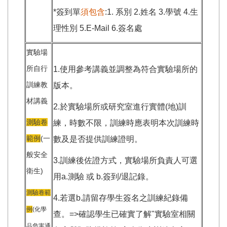
*簽到單
須包含
:1. 系別 2.姓名 3.學號 4.生
理性別 5.E-Mail 6.簽名處
實驗場
所自行
1.使用參考講義並調整為符合實驗場所的
訓練教
版本。
材講義
2.於實驗場所或研究室進行實體(地)訓
測驗卷
練，時數不限，訓練時應表明本次訓練時
範例
(一
數及是否提供訓練證明。
般安全
3.訓練後佐證方式，實驗場所負責人可選
衛生)
用a.測驗 或 b.簽到/退記錄。
測驗卷範
4.若選b.請留存學生簽名之訓練紀錄備
例
(化學
查。=>確認學生已確實了解"實驗室相關
品危害通