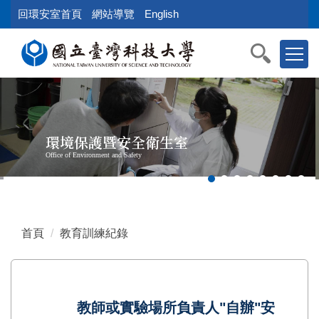
跳
回環安室首頁
網站導覽
English
到
主
要
內
容
區
塊
環境保護暨安全衛生室
Office of Environment and Safety
首頁
教育訓練紀錄
教師或實驗場所負責人"自辦"安