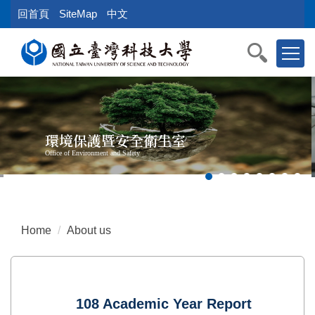
Jump
回首頁
SiteMap
中文
to
the
main
content
block
環境保護暨安全衛生室
Office of Environment and Safety
Home
About us
108 Academic Year Report