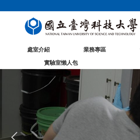
跳
到
主
要
內
容
處室介紹
業務專區
區
塊
實驗室懶人包