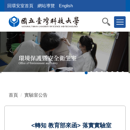
跳
回環安室首頁
網站導覽
English
到
主
要
內
容
區
塊
環境保護暨安全衛生室
Office of Environment and Safety
首頁
實驗室公告
<轉知 教育部來函> 落實實驗室