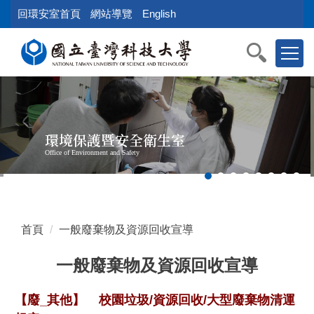
跳
回環安室首頁
網站導覽
English
到
主
要
內
容
區
塊
環境保護暨安全衛生室
Office of Environment and Safety
首頁
一般廢棄物及資源回收宣導
一般廢棄物及資源回收宣導
【廢_其他】
校園垃圾/資源回收/大型廢棄物清運