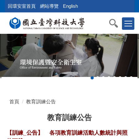
跳
回環安室首頁
網站導覽
English
到
主
要
內
容
區
塊
環境保護暨安全衛生室
Office of Environment and Safety
首頁
教育訓練公告
教育訓練公告
【訓練_公告】
各項教育訓練活動人數統計與照