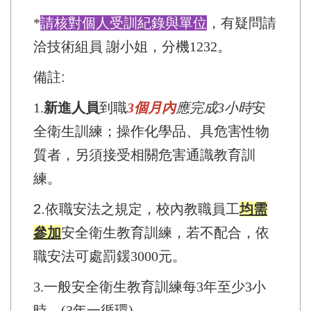
*
請核對個人受訓紀錄與單位
，有疑問請
洽技術組員 謝小姐，分機1232。
備註:
1.
新進人員
到職
3個月內
應完成3小時
安
全衛生訓練；操作化學品、具危害性物
質者，另須接受相關危害通識教育訓
練。
2.
依職安法之規定，校內教職員工
均需
參加
安全衛生教育訓練，若不配合，依
職安法可處罰鍰3000元。
3.
一般安全衛生教育訓練每3年至少3小
時。(3年一循環)