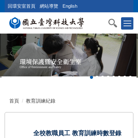
跳
回環安室首頁
網站導覽
English
到
主
要
內
容
區
塊
環境保護暨安全衛生室
Office of Environment and Safety
首頁
教育訓練紀錄
全校教職員工 教育訓練時數登錄