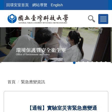
跳
回環安室首頁
網站導覽
English
到
主
要
內
容
區
塊
環境保護暨安全衛生室
Office of Environment and Safety
首頁
緊急應變資訊
【通報】實驗室災害緊急應變通