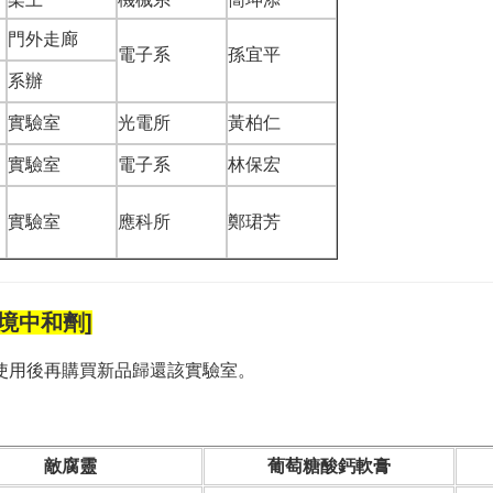
門外走廊
電子系
孫宜平
系辦
實驗室
光電所
黃柏仁
實驗室
電子系
林保宏
實驗室
應科所
鄭珺芳
境中和劑]
使用後再購買新品歸還該實驗室。
敵腐靈
葡萄糖酸鈣軟膏