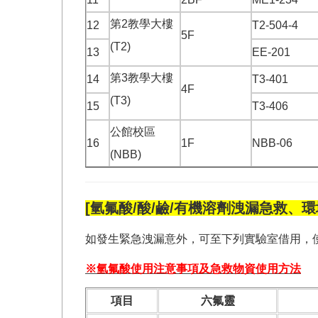
第2教學大樓
12
T2-504-4
5F
(T2)
13
EE-201
第3教學大樓
14
T3-401
4F
(T3)
15
T3-406
公館校區
16
1F
NBB-06
(NBB)
[氫氟酸/酸/鹼/有機溶劑洩漏急救、環
如發生緊急洩漏意外，可至下列實驗室借用，
※氫氟酸使用注意事項及急救物資使用方法
項目
六氟靈