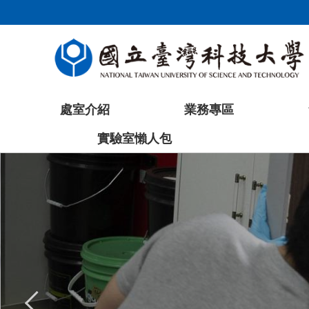
跳
到
主
要
內
容
處室介紹
業務專區
區
塊
實驗室懶人包