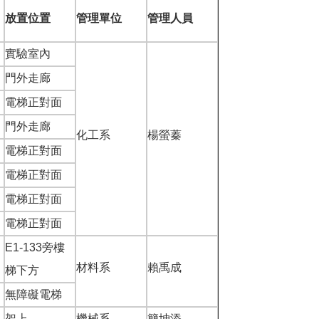
放置位置
管理單位
管理人員
實驗室內
門外走廊
電梯正對面
門外走廊
化工系
楊螢蓁
電梯正對面
電梯正對面
電梯正對面
電梯正對面
E1-133旁樓
材料系
賴禹成
梯下方
無障礙電梯
架上
機械系
簡坤添