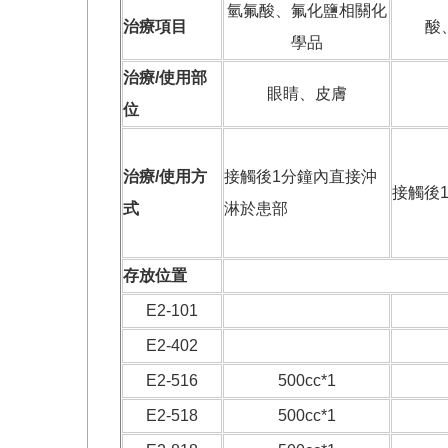
氫氟酸、氟化鹽相關化
治療項目
酸
學品
治療/使用部
眼睛、皮膚
位
治療/使用方
接觸後1分鐘內直接沖
接觸後
式
淋於患部
存放位置
E2-101
E2-402
E2-516
500cc*1
E2-518
500cc*1