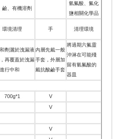
氫氟酸、氟化
、鹼、有機溶劑
鹽相關化學品
環境清理
手
清理環境
將過期六氟靈
和劑灑於洩漏液
內層先戴一般
沖淋在可能殘
，再覆蓋於洩漏
手套，外層加
留有氫氟酸的
進行中和
戴抗酸鹼手套
器皿
700g*1
V
V
V