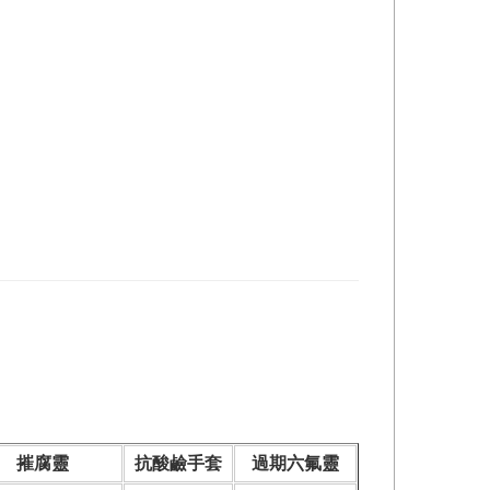
摧腐靈
抗酸鹼手套
過期六氟靈