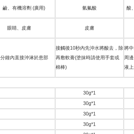
、鹼、有機溶劑 (廣用)
氫氟酸
酸
眼睛、皮膚
皮膚
接觸後10秒內先沖水將酸去，除
將中
1分鐘內直接沖淋於患部
再敷軟膏(塗抹時請使用手套或
周邊
棉棒)
液上
30g*1
30g*1
30g*1
30g*1