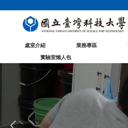
跳
到
主
要
內
容
處室介紹
業務專區
區
塊
實驗室懶人包