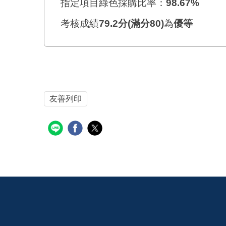
指定項目綠色採購比率：
98.67%
考核成績
79.2
分
(滿分80)
為
優等
友善列印