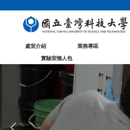
跳
到
主
要
內
容
處室介紹
業務專區
區
塊
實驗室懶人包