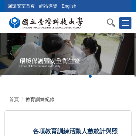
跳
回環安室首頁
網站導覽
English
到
主
要
內
容
區
塊
環境保護暨安全衛生室
Office of Environment and Safety
首頁
教育訓練紀錄
各項教育訓練活動人數統計與照