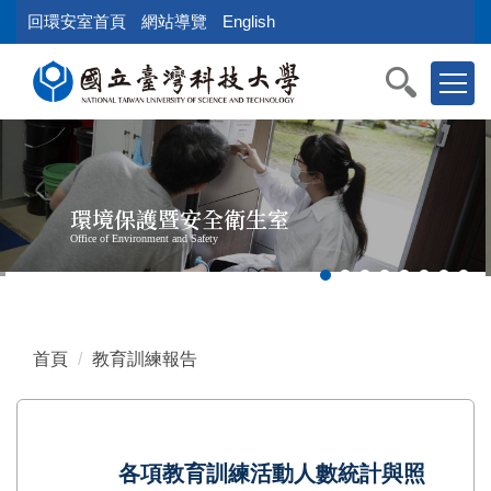
跳
回環安室首頁
網站導覽
English
到
主
要
內
容
區
塊
環境保護暨安全衛生室
Office of Environment and Safety
首頁
教育訓練報告
各項教育訓練活動人數統計與照