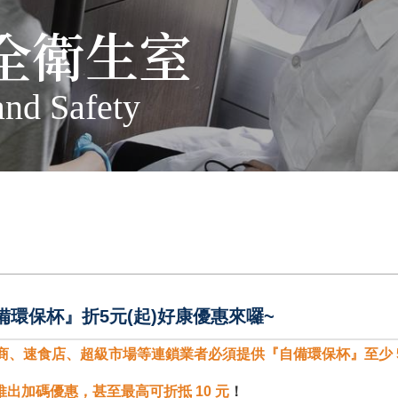
全衛生室
and Safety
備環保杯』折5元(起)好康優惠來囉~
超商、速食店、超級市場等連鎖業者必須提供『自備環保杯』至少 
出加碼優惠，甚至最高可折抵 10 元
！