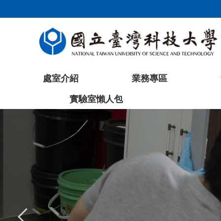
跳
到
主
要
內
容
處室介紹
業務專區
區
塊
實驗室懶人包