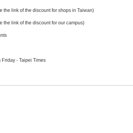
k of the discount for shops in Taiwan)
k of the discount for our campus)
unts
 Friday - Taipei Times