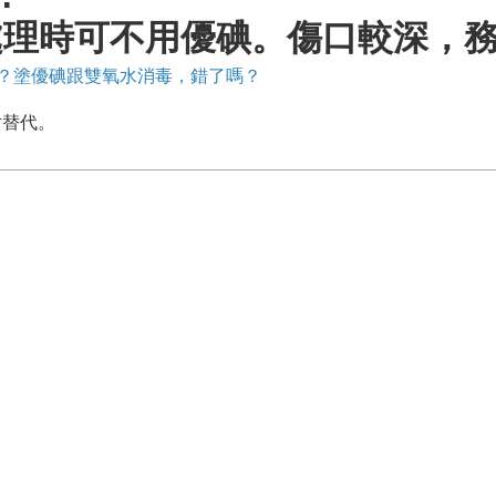
處理時可不用優碘。傷口較深，務
疤？塗優碘跟雙氧水消毒，錯了嗎？
片替代。