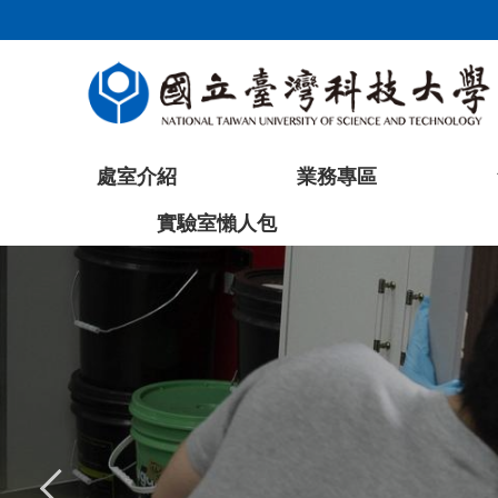
跳
到
主
要
內
容
處室介紹
業務專區
區
塊
實驗室懶人包