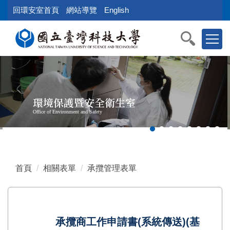
跳
回環安室首頁
網站導覽
English
到
主
要
內
容
區
塊
環境保護暨安全衛生室
Office of Environment and Safety
首頁
相關表單
承攬管理表單
承攬商工作申請書(系統傳送)(基