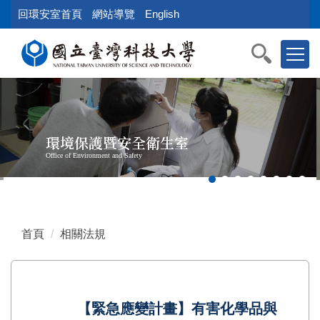
跳
回環安室首頁
網站導覽
English
到
主
要
內
容
區
塊
環境保護暨安全衛生室
Office of Environment and Safety
首頁
相關法規
【緊急應變計畫】有害化學品與