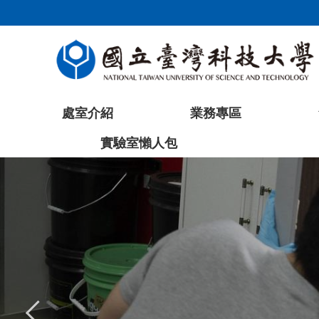
跳
到
主
要
內
容
處室介紹
業務專區
區
塊
實驗室懶人包