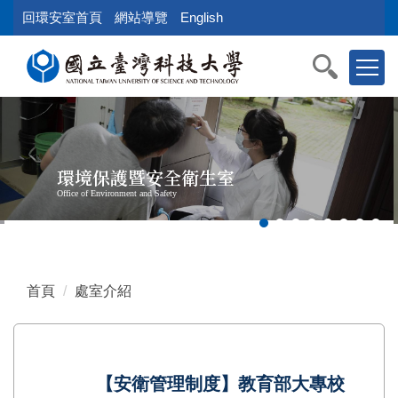
跳
回環安室首頁
網站導覽
English
到
主
要
內
容
區
塊
環境保護暨安全衛生室
Office of Environment and Safety
首頁
處室介紹
【安衛管理制度】教育部大專校