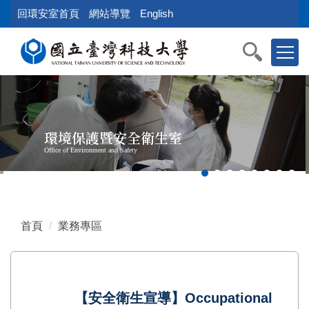
跳
回環安室首頁
網站導覽
English
到
主
要
內
容
區
塊
環境保護暨安全衛生室
Office of Environment and Safety
首頁
業務專區
【安全衛生宣導】Occupational