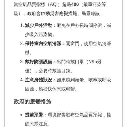
當空氣品質指標（AQI）超過
400
（嚴重污染等
級），政府會啟動災害應變措施。民眾應該：
減少戶外活動
：避免在戶外長時間停留，減
少吸入污染物。
保持室內空氣清潔
：關窗門，使用空氣清淨
機。
戴好防護設備
：出門時戴口罩（N95最
佳），必要時戴護目鏡。
注意身體狀況
：如果感到頭暈、咳嗽或呼吸
困難，應盡快休息或就醫。
政府的應變措施
提前預警
：環境部會發布空氣品質預報，提
醒民眾注意。