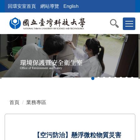
跳
回環安室首頁
網站導覽
English
到
主
要
內
容
區
塊
環境保護暨安全衛生室
Office of Environment and Safety
首頁
業務專區
【空污防治】懸浮微粒物質災害