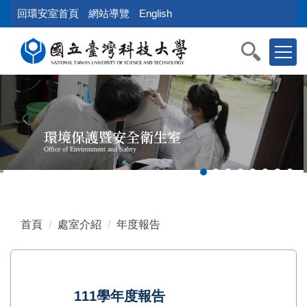
跳
回環安室首頁
網站導覽
English
到
主
要
內
容
區
塊
環境保護暨安全衛生室
Office of Environment and Safety
首頁
處室介紹
年度報告
111學年度報告