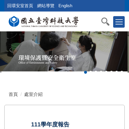
跳
回環安室首頁
網站導覽
English
到
主
要
內
容
區
塊
環境保護暨安全衛生室
Office of Environment and Safety
首頁
處室介紹
111學年度報告