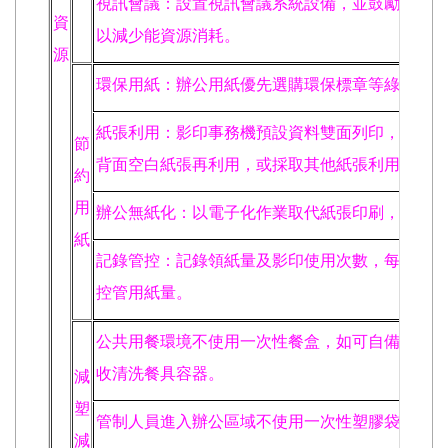
視訊會議：設置視訊會議系統設備，並鼓勵優先採
資
以減少能資源消耗。
源
環保用紙：辦公用紙優先選購環保標章等綠色產品
紙張利用：影印事務機預設資料雙面列印，規劃紙
節
背面空白紙張再利用，或採取其他紙張利用措施。
約
用
辦公無紙化：以電子化作業取代紙張印刷，落實無
紙
記錄管控：記錄領紙量及影印使用次數，每年定期
控管用紙量。
公共用餐環境不使用一次性餐盒，如可自備容器或
收清洗餐具容器。
減
塑
管制人員進入辦公區域不使用一次性塑膠袋。
減