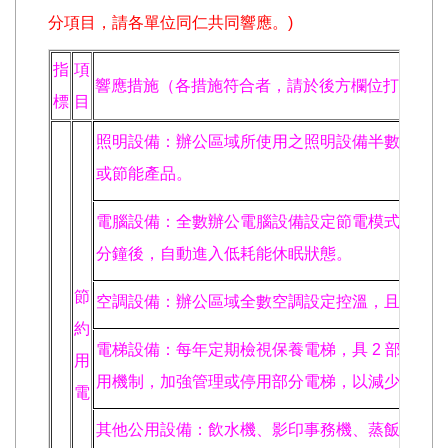
分項目，請各單位同仁共同響應。)
指
項
響應措施（各措施符合者，請於後方欄位打 V）
標
目
照明設備：辦公區域所使用之照明設備半數以上使用 
或節能產品。
電腦設備：全數辦公電腦設備設定節電模式，當停止運
分鐘後，自動進入低耗能休眠狀態。
節
空調設備：辦公區域全數空調設定控溫，且不低於 
約
電梯設備：每年定期檢視保養電梯，具 2 部電梯
用
用機制，加強管理或停用部分電梯，以減少待機用
電
其他公用設備：飲水機、影印事務機、蒸飯箱等至少