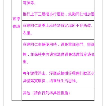
電源等。
推行上下三層樓步行運動，鼓勵同仁增加運動減少
宣導
宣導同仁夏季上班時除特定場所不穿西裝、不打領
倡議
衣服。
宣導同仁車輛使用時，避免重踩油門、頻踩煞車，
轉，並保持車內適當溫度避免溫度設定過低，及
重。
每年辦理淨山、淨灘或植樹等環保行動至少 1 次
具體落實環保，培養綠生活思維。
其他（請自行列舉具體措施）