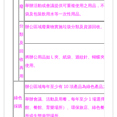
舉辦活動或會議提供可重複使用之用品，不使用免
廢
袋及包裝飲用水等一次性用品。
分
辦公區域廢棄物實施垃圾分類及資源回收。
類
及
回
將辦公用品如 L 夾、紙袋、迴紋針、蝴蝶夾等回
收
使用。
再
用
辦公區域每年至少有 10 項產品為綠色產品之採購
綠色
舉辦會議、活動及用餐，每年至少 1 場選擇環保
採購
館、餐館、育樂場所）、環保旅店、綠色餐廳、環
所或生態遊憩場所。