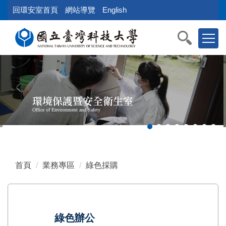
跳
回環安室首頁
網站導覽
English
到
主
要
內
容
區
塊
環境保護暨安全衛生室
Office of Environment and Safety
首頁
業務專區
綠色採購
綠色辦公