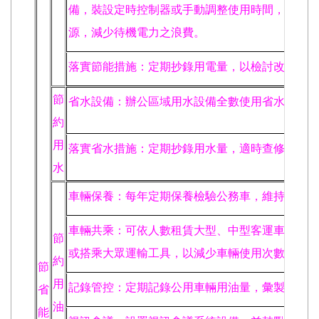
備，裝設定時控制器或手動調整使用時間，於非上
源，減少待機電力之浪費。
落實節能措施：定期抄錄用電量，以檢討改善用電
節
省水設備：辦公區域用水設備全數使用省水產品或
約
用
落實省水措施：定期抄錄用水量，適時查修巡檢線
水
車輛保養：每年定期保養檢驗公務車，維持胎壓保
車輛共乘：可依人數租賃大型、中型客運車輛或採
節
或搭乘大眾運輸工具，以減少車輛使用次數。
約
節
用
記錄管控：定期記錄公用車輛用油量，彙製「用油
省
油
能