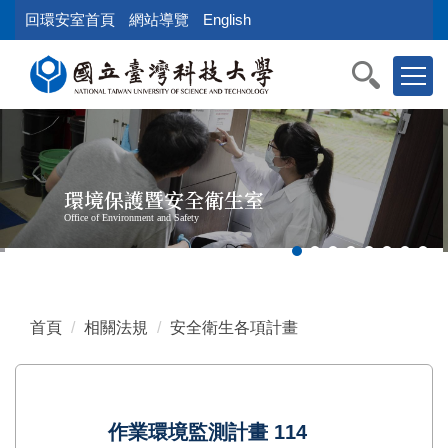
跳
回環安室首頁
網站導覽
English
到
主
要
內
容
區
塊
環境保護暨安全衛生室
Office of Environment and Safety
首頁
相關法規
安全衛生各項計畫
作業環境監測計畫 114