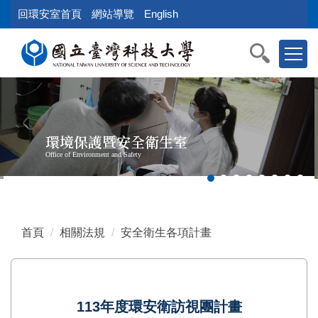
跳
回環安室首頁
網站導覽
English
到
主
要
內
容
區
塊
環境保護暨安全衛生室
Office of Environment and Safety
首頁
相關法規
安全衛生各項計畫
113年度環安衛訪視團計畫