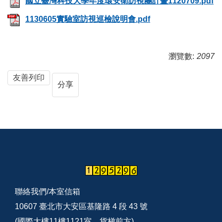
國立臺灣科技大學年度環安衛訪視團計畫1120709.pdf
1130605實驗室訪視巡檢說明會.pdf
瀏覽數:
2097
友善列印
分享
聯絡我們/
本室信箱
10607 臺北市大安區基隆路 4 段 43 號
(國際大樓11樓1121室，貨梯前方)