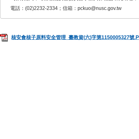
電話：(02)2232-2334；信箱：pckuo@nusc.gov.tw
核安會核子原料安全管理_臺教資(六)字第1150005327號.P