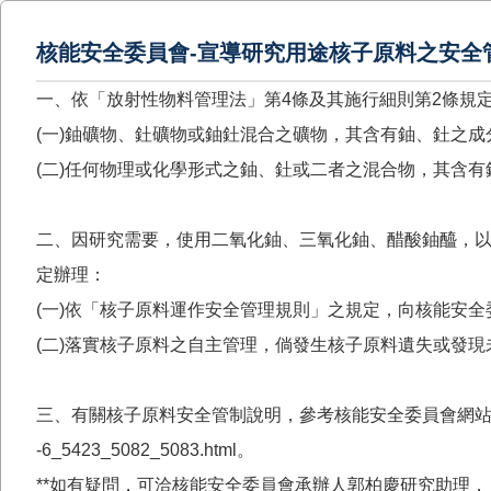
核能安全委員會-宣導研究用途核子原料之安全
一、依「放射性物料管理法」第4條及其施行細則第2條規
(一)鈾礦物、釷礦物或鈾釷混合之礦物，其含有鈾、釷之成分
(二)任何物理或化學形式之鈾、釷或二者之混合物，其含有鈾
二、因研究需要，使用二氧化鈾、三氧化鈾、醋酸鈾醯，
定辦理：
(一)依「核子原料運作安全管理規則」之規定，向核能安
(二)落實核子原料之自主管理，倘發生核子原料遺失或發
三、有關核子原料安全管制說明，參考核能安全委員會網站：http
-6_5423_5082_5083.html。
**如有疑問，可洽核能安全委員會承辦人郭柏慶研究助理，