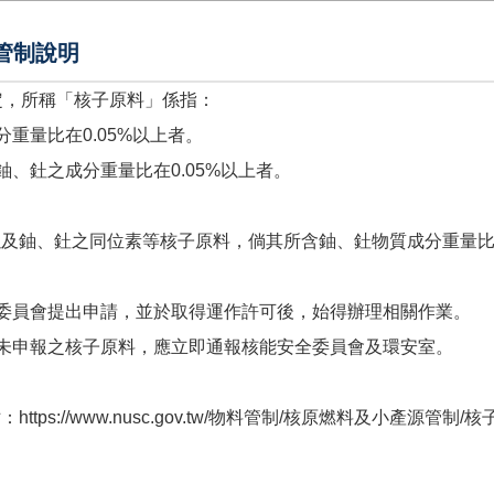
管制說明
定，所稱「核子原料」係指：
重量比在0.05%以上者。
、釷之成分重量比在0.05%以上者。
以及鈾、釷之同位素等核子原料，倘其所含鈾、釷物質成分重量
全委員會提出申請，並於取得運作許可後，始得辦理相關作業。
現未申報之核子原料，應立即通報核能安全委員會及環安室。
s://www.nusc.gov.tw/物料管制/核原燃料及小產源管